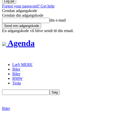
Forgot your password? Get help
Gendan adgangskode
Gendan din adgangskode
din e-mail
En adgangskode vil blive sendt til din email.
Agenda
LæS MERE
Biler
Biler
BMW
Tesla
Biler