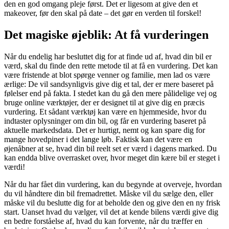
den en god omgang pleje først. Det er ligesom at give den et
makeover, før den skal på date – det gør en verden til forskel!
Det magiske øjeblik: At få vurderingen
Når du endelig har besluttet dig for at finde ud af, hvad din bil er
værd, skal du finde den rette metode til at få en vurdering. Det kan
være fristende at blot spørge venner og familie, men lad os være
ærlige: De vil sandsynligvis give dig et tal, der er mere baseret på
følelser end på fakta. I stedet kan du gå den mere pålidelige vej og
bruge online værktøjer, der er designet til at give dig en præcis
vurdering. Et sådant værktøj kan være en hjemmeside, hvor du
indtaster oplysninger om din bil, og får en vurdering baseret på
aktuelle markedsdata. Det er hurtigt, nemt og kan spare dig for
mange hovedpiner i det lange løb. Faktisk kan det være en
øjenåbner at se, hvad din bil reelt set er værd i dagens marked. Du
kan endda blive overrasket over, hvor meget din kære bil er steget i
værdi!
Når du har fået din vurdering, kan du begynde at overveje, hvordan
du vil håndtere din bil fremadrettet. Måske vil du sælge den, eller
måske vil du beslutte dig for at beholde den og give den en ny frisk
start. Uanset hvad du vælger, vil det at kende bilens værdi give dig
en bedre forståelse af, hvad du kan forvente, når du træffer en