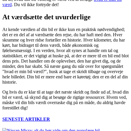
værd
. Du vil ikke fortryde det!
At værdsætte det uvurderlige
At kende værdien af din bil er ikke kun en praktisk nødvendighed;
det er en del af at værdsætte den rejse, du har haft med den. Hver
skramme og hver ridse fortæller en historie. Hver kilometer, du har
kørt, har bidraget til dens værdi, både økonomisk og
følelsesmæssigt. I en verden, hvor alt synes at handle om tal og
statistikker, er det vigtigt at huske på, at der er mere til en bil end blot
dens pris. Det handler om de oplevelser, den har givet dig, og de
minder, den har skabt. Så næste gang du står over for spørgsmålet
"hvad er min bil værd?", husk at tage et skridt tilbage og overveje
hele billedet. Din bil er mere end bare et køretøj; den er en del af din
historie.
Og hvis du er klar til at tage det næste skridt og finde ud af, hvad din
bil er værd, så skynd dig at besøge de rigtige ressourcer. Hvem ved,
måske vil din bils værdi overraske dig på en måde, du aldrig havde
forestillet dig!
SENESTE ARTIKLER