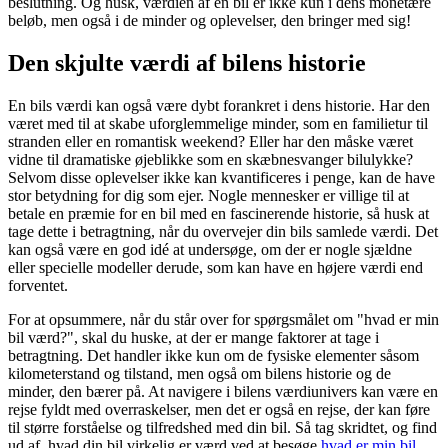
beslutning. Og husk, værdien af en bil er ikke kun i dens monetære
beløb, men også i de minder og oplevelser, den bringer med sig!
Den skjulte værdi af bilens historie
En bils værdi kan også være dybt forankret i dens historie. Har den
været med til at skabe uforglemmelige minder, som en familietur til
stranden eller en romantisk weekend? Eller har den måske været
vidne til dramatiske øjeblikke som en skæbnesvanger bilulykke?
Selvom disse oplevelser ikke kan kvantificeres i penge, kan de have
stor betydning for dig som ejer. Nogle mennesker er villige til at
betale en præmie for en bil med en fascinerende historie, så husk at
tage dette i betragtning, når du overvejer din bils samlede værdi. Det
kan også være en god idé at undersøge, om der er nogle sjældne
eller specielle modeller derude, som kan have en højere værdi end
forventet.
For at opsummere, når du står over for spørgsmålet om "hvad er min
bil værd?", skal du huske, at der er mange faktorer at tage i
betragtning. Det handler ikke kun om de fysiske elementer såsom
kilometerstand og tilstand, men også om bilens historie og de
minder, den bærer på. At navigere i bilens værdiunivers kan være en
rejse fyldt med overraskelser, men det er også en rejse, der kan føre
til større forståelse og tilfredshed med din bil. Så tag skridtet, og find
ud af, hvad din bil virkelig er værd ved at besøge
hvad er min bil