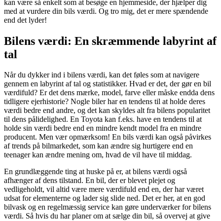
kan være så enkelt som at besøge en hjemmeside, der hjælper dig
med at vurdere din bils værdi. Og tro mig, det er mere spændende
end det lyder!
Bilens værdi: En skræmmende labyrint af
tal
Når du dykker ind i bilens værdi, kan det føles som at navigere
gennem en labyrint af tal og statistikker. Hvad er det, der gør en bil
værdifuld? Er det dens mærke, model, farve eller måske endda dens
tidligere ejerhistorie? Nogle biler har en tendens til at holde deres
værdi bedre end andre, og det kan skyldes alt fra bilens popularitet
til dens pålidelighed. En Toyota kan f.eks. have en tendens til at
holde sin værdi bedre end en mindre kendt model fra en mindre
producent. Men vær opmærksom! En bils værdi kan også påvirkes
af trends på bilmarkedet, som kan ændre sig hurtigere end en
teenager kan ændre mening om, hvad de vil have til middag.
En grundlæggende ting at huske på er, at bilens værdi også
afhænger af dens tilstand. En bil, der er blevet plejet og
vedligeholdt, vil altid være mere værdifuld end en, der har været
udsat for elementerne og lader sig slide ned. Det er her, at en god
bilvask og en regelmæssig service kan gøre underværker for bilens
værdi. Så hvis du har planer om at sælge din bil, så overvej at give