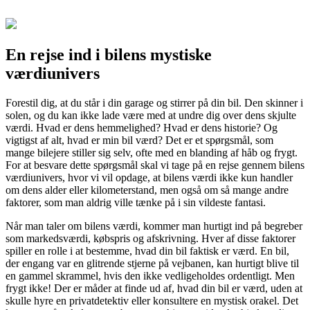
En rejse ind i bilens mystiske
værdiunivers
Forestil dig, at du står i din garage og stirrer på din bil. Den skinner i
solen, og du kan ikke lade være med at undre dig over dens skjulte
værdi. Hvad er dens hemmelighed? Hvad er dens historie? Og
vigtigst af alt, hvad er min bil værd? Det er et spørgsmål, som
mange bilejere stiller sig selv, ofte med en blanding af håb og frygt.
For at besvare dette spørgsmål skal vi tage på en rejse gennem bilens
værdiunivers, hvor vi vil opdage, at bilens værdi ikke kun handler
om dens alder eller kilometerstand, men også om så mange andre
faktorer, som man aldrig ville tænke på i sin vildeste fantasi.
Når man taler om bilens værdi, kommer man hurtigt ind på begreber
som markedsværdi, købspris og afskrivning. Hver af disse faktorer
spiller en rolle i at bestemme, hvad din bil faktisk er værd. En bil,
der engang var en glitrende stjerne på vejbanen, kan hurtigt blive til
en gammel skrammel, hvis den ikke vedligeholdes ordentligt. Men
frygt ikke! Der er måder at finde ud af, hvad din bil er værd, uden at
skulle hyre en privatdetektiv eller konsultere en mystisk orakel. Det