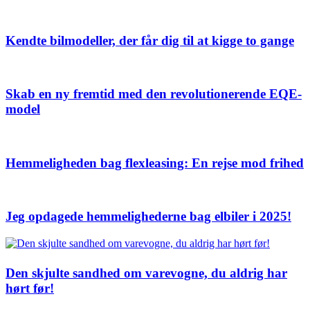
Kendte bilmodeller, der får dig til at kigge to gange
Skab en ny fremtid med den revolutionerende EQE-
model
Hemmeligheden bag flexleasing: En rejse mod frihed
Jeg opdagede hemmelighederne bag elbiler i 2025!
Den skjulte sandhed om varevogne, du aldrig har
hørt før!