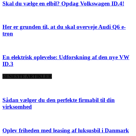
Skal du vælge en elbil? Opdag Volkswagen ID.4!
Her er grunden til, at du skal overveje Audi Q6 e-
tron
En elektrisk oplevelse: Udforskning af den nye VW
ID.3
SENESTE ARTIKLER
Sådan vælger du den perfekte firmabil til din
virksomhed
Oplev friheden med leasing af luksusbil i Danmark