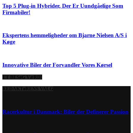
Top 5 Plug-in Hybrider, Der Er Uundgåelige Som
Firmabiler!
Ekspertens hemmeligheder om Bjarne Nielsen A/S i
Køge
Innovative Biler der Forvandler Vores Kørsel
ET BESøG VæRD!
REDAKTøRENS VALG
Racerkultur i Danmark: Biler der Definerer Passion