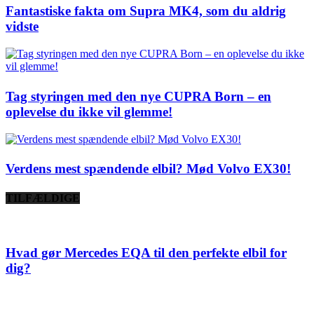
Fantastiske fakta om Supra MK4, som du aldrig
vidste
Tag styringen med den nye CUPRA Born – en
oplevelse du ikke vil glemme!
Verdens mest spændende elbil? Mød Volvo EX30!
TILFÆLDIGE
Hvad gør Mercedes EQA til den perfekte elbil for
dig?