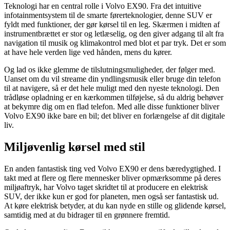
Teknologi har en central rolle i Volvo EX90. Fra det intuitive
infotainmentsystem til de smarte førerteknologier, denne SUV er
fyldt med funktioner, der gør kørsel til en leg. Skærmen i midten af
instrumentbrættet er stor og letlæselig, og den giver adgang til alt fra
navigation til musik og klimakontrol med blot et par tryk. Det er som
at have hele verden lige ved hånden, mens du kører.
Og lad os ikke glemme de tilslutningsmuligheder, der følger med.
Uanset om du vil streame din yndlingsmusik eller bruge din telefon
til at navigere, så er det hele muligt med den nyeste teknologi. Den
trådløse opladning er en kærkommen tilføjelse, så du aldrig behøver
at bekymre dig om en flad telefon. Med alle disse funktioner bliver
Volvo EX90 ikke bare en bil; det bliver en forlængelse af dit digitale
liv.
Miljøvenlig kørsel med stil
En anden fantastisk ting ved Volvo EX90 er dens bæredygtighed. I
takt med at flere og flere mennesker bliver opmærksomme på deres
miljøaftryk, har Volvo taget skridtet til at producere en elektrisk
SUV, der ikke kun er god for planeten, men også ser fantastisk ud.
At køre elektrisk betyder, at du kan nyde en stille og glidende kørsel,
samtidig med at du bidrager til en grønnere fremtid.