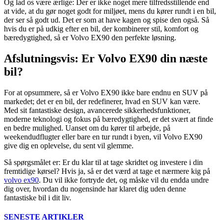
Og lad os være ærlige: Der er ikke noget mere tilfredsstillende end
at vide, at du gør noget godt for miljøet, mens du kører rundt i en bil,
der ser så godt ud. Det er som at have kagen og spise den også. Så
hvis du er på udkig efter en bil, der kombinerer stil, komfort og
bæredygtighed, så er Volvo EX90 den perfekte løsning.
Afslutningsvis: Er Volvo EX90 din næste
bil?
For at opsummere, så er Volvo EX90 ikke bare endnu en SUV på
markedet; det er en bil, der redefinerer, hvad en SUV kan være.
Med sit fantastiske design, avancerede sikkerhedsfunktioner,
moderne teknologi og fokus på bæredygtighed, er det svært at finde
en bedre mulighed. Uanset om du kører til arbejde, på
weekendudflugter eller bare en tur rundt i byen, vil Volvo EX90
give dig en oplevelse, du sent vil glemme.
Så spørgsmålet er: Er du klar til at tage skridtet og investere i din
fremtidige kørsel? Hvis ja, så er det værd at tage et nærmere kig på
volvo ex90
. Du vil ikke fortryde det, og måske vil du endda undre
dig over, hvordan du nogensinde har klaret dig uden denne
fantastiske bil i dit liv.
SENESTE ARTIKLER