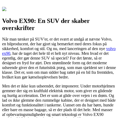
Volvo EX90: En SUV der skaber
overskrifter
Når man tænker på SUV'er, er det svært at undgå at nævne Volvo,
en bilproducent, der har gjort sig bemærket med deres fokus på
sikkerhed, komfort og stil. Og nu, med lanceringen af den nye
volvo
ex90
, har de taget det hele til et helt nyt niveau. Men hvad er det
egentlig, der gør denne SUV så speciel? For det første, så er
designet en fryd for øjet. Den strømlinede form og det moderne
udseende giver den et futuristisk præg, som man sjældent ser i denne
klasse. Det er, som om man sidder bag rattet på en bil fra fremtiden,
hvilket kun gør kørselsoplevelsen bedre.
Men det er ikke kun udseendet, der imponerer. Under motorhjelmen
gemmer der sig en kraftfuld elektrisk motor, som giver en glidende
og hurtig acceleration. Det er som at glide over vejen i en drøm. Og
lad os ikke glemme den rummelige kabine, der er designet med både
komfort og funktionalitet i tankerne. Uanset om du har børn, hunde
eller bare en masse bagage, så er der plads til det hele. Med masser
af opbevaringsmuligheder og smart teknologi er Volvo EX90