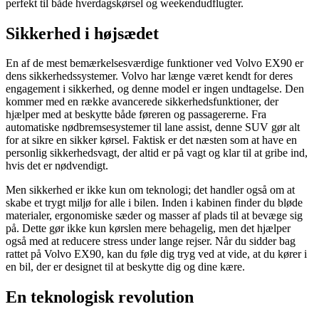
perfekt til både hverdagskørsel og weekendudflugter.
Sikkerhed i højsædet
En af de mest bemærkelsesværdige funktioner ved Volvo EX90 er
dens sikkerhedssystemer. Volvo har længe været kendt for deres
engagement i sikkerhed, og denne model er ingen undtagelse. Den
kommer med en række avancerede sikkerhedsfunktioner, der
hjælper med at beskytte både føreren og passagererne. Fra
automatiske nødbremsesystemer til lane assist, denne SUV gør alt
for at sikre en sikker kørsel. Faktisk er det næsten som at have en
personlig sikkerhedsvagt, der altid er på vagt og klar til at gribe ind,
hvis det er nødvendigt.
Men sikkerhed er ikke kun om teknologi; det handler også om at
skabe et trygt miljø for alle i bilen. Inden i kabinen finder du bløde
materialer, ergonomiske sæder og masser af plads til at bevæge sig
på. Dette gør ikke kun kørslen mere behagelig, men det hjælper
også med at reducere stress under lange rejser. Når du sidder bag
rattet på Volvo EX90, kan du føle dig tryg ved at vide, at du kører i
en bil, der er designet til at beskytte dig og dine kære.
En teknologisk revolution