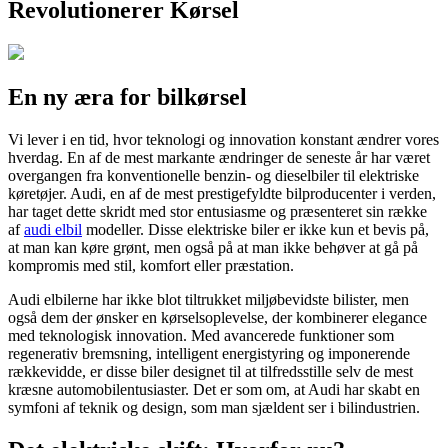
Revolutionerer Kørsel
En ny æra for bilkørsel
Vi lever i en tid, hvor teknologi og innovation konstant ændrer vores
hverdag. En af de mest markante ændringer de seneste år har været
overgangen fra konventionelle benzin- og dieselbiler til elektriske
køretøjer. Audi, en af de mest prestigefyldte bilproducenter i verden,
har taget dette skridt med stor entusiasme og præsenteret sin række
af
audi elbil
modeller. Disse elektriske biler er ikke kun et bevis på,
at man kan køre grønt, men også på at man ikke behøver at gå på
kompromis med stil, komfort eller præstation.
Audi elbilerne har ikke blot tiltrukket miljøbevidste bilister, men
også dem der ønsker en kørselsoplevelse, der kombinerer elegance
med teknologisk innovation. Med avancerede funktioner som
regenerativ bremsning, intelligent energistyring og imponerende
rækkevidde, er disse biler designet til at tilfredsstille selv de mest
kræsne automobilentusiaster. Det er som om, at Audi har skabt en
symfoni af teknik og design, som man sjældent ser i bilindustrien.