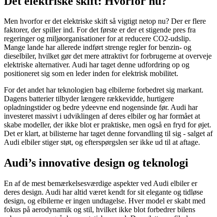
Det elektriske skift: Hvorfor nu?
Men hvorfor er det elektriske skift så vigtigt netop nu? Der er flere
faktorer, der spiller ind. For det første er der et stigende pres fra
regeringer og miljøorganisationer for at reducere CO2-udslip.
Mange lande har allerede indført strenge regler for benzin- og
dieselbiler, hvilket gør det mere attraktivt for forbrugerne at overveje
elektriske alternativer. Audi har taget denne udfordring op og
positioneret sig som en leder inden for elektrisk mobilitet.
For det andet har teknologien bag elbilerne forbedret sig markant.
Dagens batterier tilbyder længere rækkevidde, hurtigere
opladningstider og bedre ydeevne end nogensinde før. Audi har
investeret massivt i udviklingen af deres elbiler og har formået at
skabe modeller, der ikke blot er praktiske, men også en fryd for øjet.
Det er klart, at bilisterne har taget denne forvandling til sig - salget af
Audi elbiler stiger støt, og efterspørgslen ser ikke ud til at aftage.
Audi’s innovative design og teknologi
En af de mest bemærkelsesværdige aspekter ved Audi elbiler er
deres design. Audi har altid været kendt for sit elegante og tidløse
design, og elbilerne er ingen undtagelse. Hver model er skabt med
fokus på aerodynamik og stil, hvilket ikke blot forbedrer bilens