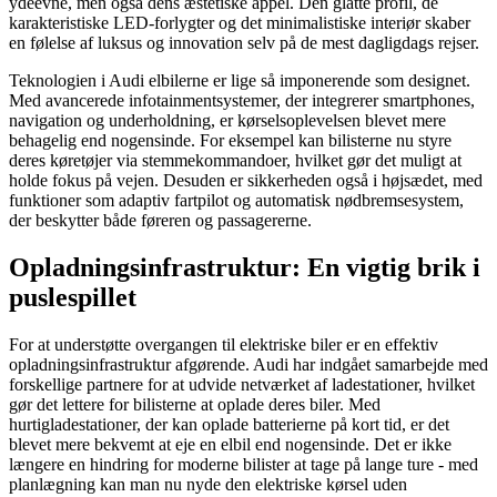
ydeevne, men også dens æstetiske appel. Den glatte profil, de
karakteristiske LED-forlygter og det minimalistiske interiør skaber
en følelse af luksus og innovation selv på de mest dagligdags rejser.
Teknologien i Audi elbilerne er lige så imponerende som designet.
Med avancerede infotainmentsystemer, der integrerer smartphones,
navigation og underholdning, er kørselsoplevelsen blevet mere
behagelig end nogensinde. For eksempel kan bilisterne nu styre
deres køretøjer via stemmekommandoer, hvilket gør det muligt at
holde fokus på vejen. Desuden er sikkerheden også i højsædet, med
funktioner som adaptiv fartpilot og automatisk nødbremsesystem,
der beskytter både føreren og passagererne.
Opladningsinfrastruktur: En vigtig brik i
puslespillet
For at understøtte overgangen til elektriske biler er en effektiv
opladningsinfrastruktur afgørende. Audi har indgået samarbejde med
forskellige partnere for at udvide netværket af ladestationer, hvilket
gør det lettere for bilisterne at oplade deres biler. Med
hurtigladestationer, der kan oplade batterierne på kort tid, er det
blevet mere bekvemt at eje en elbil end nogensinde. Det er ikke
længere en hindring for moderne bilister at tage på lange ture - med
planlægning kan man nu nyde den elektriske kørsel uden