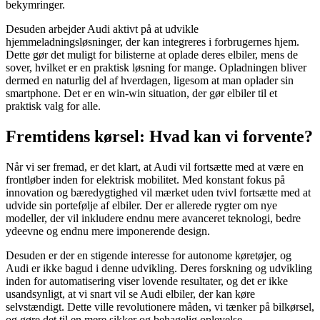
bekymringer.
Desuden arbejder Audi aktivt på at udvikle
hjemmeladningsløsninger, der kan integreres i forbrugernes hjem.
Dette gør det muligt for bilisterne at oplade deres elbiler, mens de
sover, hvilket er en praktisk løsning for mange. Opladningen bliver
dermed en naturlig del af hverdagen, ligesom at man oplader sin
smartphone. Det er en win-win situation, der gør elbiler til et
praktisk valg for alle.
Fremtidens kørsel: Hvad kan vi forvente?
Når vi ser fremad, er det klart, at Audi vil fortsætte med at være en
frontløber inden for elektrisk mobilitet. Med konstant fokus på
innovation og bæredygtighed vil mærket uden tvivl fortsætte med at
udvide sin portefølje af elbiler. Der er allerede rygter om nye
modeller, der vil inkludere endnu mere avanceret teknologi, bedre
ydeevne og endnu mere imponerende design.
Desuden er der en stigende interesse for autonome køretøjer, og
Audi er ikke bagud i denne udvikling. Deres forskning og udvikling
inden for automatisering viser lovende resultater, og det er ikke
usandsynligt, at vi snart vil se Audi elbiler, der kan køre
selvstændigt. Dette ville revolutionere måden, vi tænker på bilkørsel,
og gøre det til en mere sikker og behagelig oplevelse.