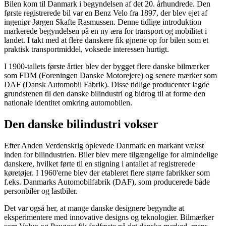
Bilen kom til Danmark i begyndelsen af det 20. århundrede. Den
første registrerede bil var en Benz Velo fra 1897, der blev ejet af
ingeniør Jørgen Skafte Rasmussen. Denne tidlige introduktion
markerede begyndelsen på en ny æra for transport og mobilitet i
landet. I takt med at flere danskere fik øjnene op for bilen som et
praktisk transportmiddel, voksede interessen hurtigt.
I 1900-tallets første årtier blev der bygget flere danske bilmærker
som FDM (Foreningen Danske Motorejere) og senere mærker som
DAF (Dansk Automobil Fabrik). Disse tidlige producenter lagde
grundstenen til den danske bilindustri og bidrog til at forme den
nationale identitet omkring automobilen.
Den danske bilindustri vokser
Efter Anden Verdenskrig oplevede Danmark en markant vækst
inden for bilindustrien. Biler blev mere tilgængelige for almindelige
danskere, hvilket førte til en stigning i antallet af registrerede
køretøjer. I 1960'erne blev der etableret flere større fabrikker som
f.eks. Danmarks Automobilfabrik (DAF), som producerede både
personbiler og lastbiler.
Det var også her, at mange danske designere begyndte at
eksperimentere med innovative designs og teknologier. Bilmærker