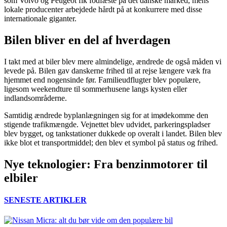
som Volvo og Peugeot fik fodfæste på det danske marked, mens
lokale producenter arbejdede hårdt på at konkurrere med disse
internationale giganter.
Bilen bliver en del af hverdagen
I takt med at biler blev mere almindelige, ændrede de også måden vi
levede på. Bilen gav danskerne frihed til at rejse længere væk fra
hjemmet end nogensinde før. Familieudflugter blev populære,
ligesom weekendture til sommerhusene langs kysten eller
indlandsområderne.
Samtidig ændrede byplanlægningen sig for at imødekomme den
stigende trafikmængde. Vejnettet blev udvidet, parkeringspladser
blev bygget, og tankstationer dukkede op overalt i landet. Bilen blev
ikke blot et transportmiddel; den blev et symbol på status og frihed.
Nye teknologier: Fra benzinmotorer til
elbiler
SENESTE ARTIKLER